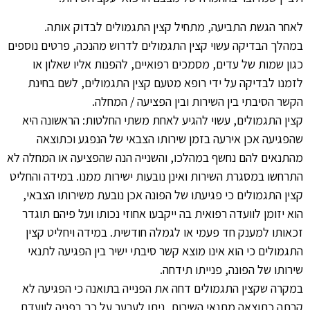
לאחר הגשת התביעה, מתחיל קצין התגמולים לבדוק אותה.
במהלך הבדיקה עשוי קצין התגמולים לדרוש מהנכה, פרטים נוספים
כגון שמות של עדים, מסמכים רפואיים, להפנות אליו שאלון או
לזמנו לבדיקה על ידי רופא מטעם קצין התגמולים, לשם בחינת
הקשר הסיבתי בין השירות ובין הפציעה / המחלה.
קצין התגמולים, עשוי להגיע לאחת משתי החלטות: הראשונה היא
שהפגיעה אכן אירעה בזמן שירותו הצבאי של הנפגע וכתוצאה
מהתנאים להם נחשף במהלכו, והשנייה הנה שהפציעה או המחלה לא
התרחשו במסגרת השירות ואינן נובעות ישירות ממנו. במידה והחליט
קצין התגמולים כי פגיעתו של הפונה אכן נובעת משירותו הצבאי,
הוא יזומן לוועדה רפואית בה ייקבעו אחוזי נכותו ועל פיהם תוגדר
זכאותו למענק חד פעמי או לגמלה חודשית. במידה ויחליט קצין
התגמולים כי הוא אינו מוצא קשר סיבתי ישיר בין הפגיעה לתנאי
שירותו של הפונה, פנייתו תידחה.
במקרה שקצין התגמולים דחה את הפנייה בתואנה כי הפגיעה לא
קרתה כתוצאה מתנאי השירות, ניתן לערער על כך בפניה לוועדת