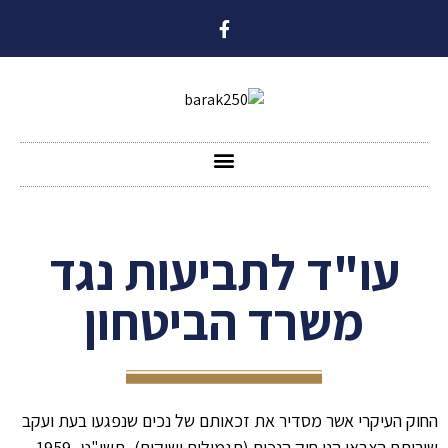
עו"ד לתביעות נגד
משרד הביטחון
החוק העיקרי אשר מסדיר את זכאותם של נכים שנפגעו בעת ועקב
שירותם הצבאי הנו חוק הנכים (תגמולים ושיקום), תשי"ט- 1959