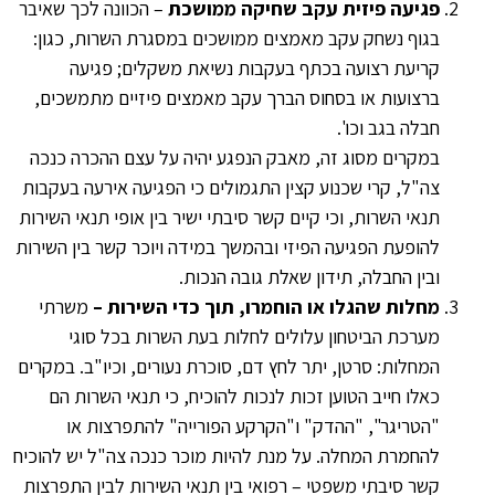
פגיעה פיזית עקב שחיקה ממושכת
– הכוונה לכך שאיבר
בגוף נשחק עקב מאמצים ממושכים במסגרת השרות, כגון:
קריעת רצועה בכתף בעקבות נשיאת משקלים; פגיעה
ברצועות או בסחוס הברך עקב מאמצים פיזיים מתמשכים,
חבלה בגב וכו'.
במקרים מסוג זה, מאבק הנפגע יהיה על עצם ההכרה כנכה
צה"ל, קרי שכנוע קצין התגמולים כי הפגיעה אירעה בעקבות
תנאי השרות, וכי קיים קשר סיבתי ישיר בין אופי תנאי השירות
להופעת הפגיעה הפיזי ובהמשך במידה ויוכר קשר בין השירות
ובין החבלה, תידון שאלת גובה הנכות.
מחלות שהגלו או הוחמרו, תוך כדי השירות –
משרתי
מערכת הביטחון עלולים לחלות בעת השרות בכל סוגי
המחלות: סרטן, יתר לחץ דם, סוכרת נעורים, וכיו"ב. במקרים
כאלו חייב הטוען זכות לנכות להוכיח, כי תנאי השרות הם
"הטריגר", "ההדק" ו"הקרקע הפורייה" להתפרצות או
להחמרת המחלה. על מנת להיות מוכר כנכה צה"ל יש להוכיח
קשר סיבתי משפטי – רפואי בין תנאי השירות לבין התפרצות