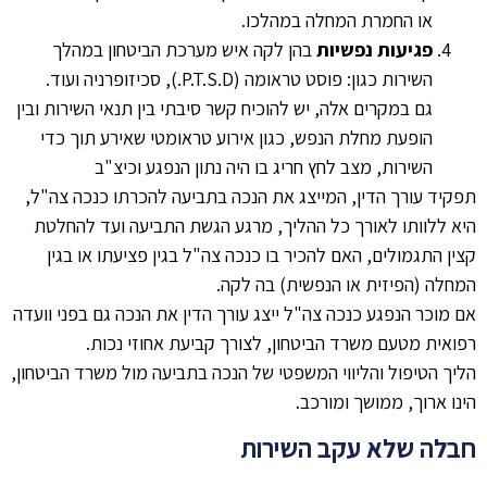
או החמרת המחלה במהלכו.
פגיעות נפשיות
בהן לקה איש מערכת הביטחון במהלך
השירות כגון: פוסט טראומה (P.T.S.D.), סכיזופרניה ועוד.
גם במקרים אלה, יש להוכיח קשר סיבתי בין תנאי השירות ובין
הופעת מחלת הנפש, כגון אירוע טראומטי שאירע תוך כדי
השירות, מצב לחץ חריג בו היה נתון הנפגע וכיצ"ב
תפקיד עורך הדין, המייצג את הנכה בתביעה להכרתו כנכה צה"ל,
היא ללוותו לאורך כל ההליך, מרגע הגשת התביעה ועד להחלטת
קצין התגמולים, האם להכיר בו כנכה צה"ל בגין פציעתו או בגין
המחלה (הפיזית או הנפשית) בה לקה.
אם מוכר הנפגע כנכה צה"ל ייצג עורך הדין את הנכה גם בפני וועדה
רפואית מטעם משרד הביטחון, לצורך קביעת אחוזי נכות.
הליך הטיפול והליווי המשפטי של הנכה בתביעה מול משרד הביטחון,
הינו ארוך, ממושך ומורכב.
חבלה שלא עקב השירות