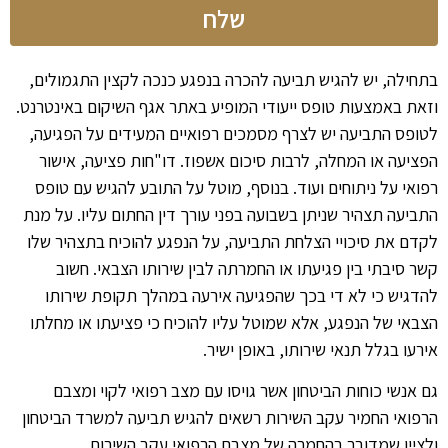
שלח
בתחילה, יש להגיש תביעה להכרה בנפגע כנכה לקצין התגמולים,
וזאת באמצעות טופס ייעודי המופיע באתר אגף השיקום באינטרנט.
לטופס התביעה יש לצרף מסמכים רפואיים המעידים על הפגיעה,
הפציעה או המחלה, לרבות סיכום אשפוז. דו"חות פציעה, אישור
רפואי על ניתוחים ועוד. בנוסף, מוטל על התובע להגיש עם טופס
התביעה תצהיר שניתן בשבועה בפני עורך דין החתום עליו. על מנת
לקדם את סיכויי הצלחת התביעה, על הנפגע להוכיח בתצהיר שלו
קשר סיבתי בין פגיעתו או החמרתה לבין שירותו הצבאי. חשוב
להדגיש כי לא די בכך שהפגיעה אירעה במהלך תקופת שירותו
הצבאי של הנפגע, אלא שמוטל עליו להוכיח כי פציעתו או מחלתו
אירעו בגלל תנאי שירותו, באופן ישיר.
גם אנשי כוחות הביטחון אשר גויסו עם מצב רפואי לקוי ומצבם
הרפואי החמיר עקב השירות רשאים להגיש תביעה למשרד הביטחון
ולציין שמדובר בהחמרה של מצבם הרפואי עקב השירות.