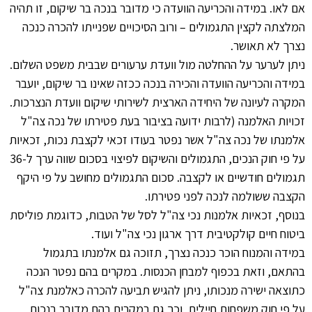
אם לאו. במידה והכריעה הוועדה כי מדובר בנכה בר שיקום, זו תהיה
המלצתה לקצין התגמולים – ורוב הסיכויים שפנייתו להכרה כנכה
נצרך לא תאושר.
ניתן לערער על ההחלטה מול וועדת ערעורים שבבית משפט השלום.
במידה והכריעה הוועדה והכירה בנכה ככזה שאינו בר שיקום, יועבר
המקרה לעיונה של היחידה הארצית לשירותי שיקום וועדת הנצרכות.
זכויות האלמנה (לרבות ידועה בציבור בעת פטירתו של נכה צה"ל
אלמנתו של נכה צה"ל אשר נפטר בעודו זכאי לקצבת נכות, זכאיות
על פי חוק הנכים, התגמולים והשיקום לפיצוי בסכום שווה ערך ל-36
תגמולים חודשיים או לקצבה. סכום התגמולים מחושב על פי היקף
הקצבה ששולמה לנכה לפני פטירתו.
בנוסף, זכאיות אלמנות נכי צה"ל לסל של הטבות, כדוגמת פוליסת
ביטוח חיים קולקטיבית דרך ארגון נכי צה"ל ועוד.
במידה והמנוח הוכר כנכה נצרך, תזוכה גם אלמנתו בתגמול
בהתאם, וזאת בכפוף למבחן הכנסות. במקרים בהם נפטר הנכה
כתוצאה ישירה מנכותו, ניתן להגיש תביעה להכרה כאלמנת צה"ל
על פי חוק משפחות חיילים, וכך גם במקרים בהם מדובר בנכות