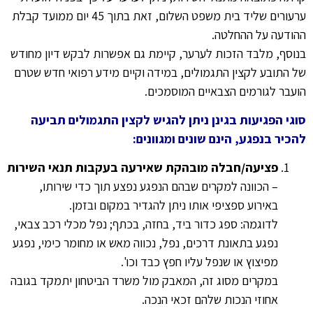
ערעורים שליד בית משפט השלום, זאת בתוך 45 יום ממועד קבלת
ההודעה על ההחלטה.
בנוסף, מלבד הזכות לערער, קיימת גם אפשרות לבקש דיון מחודש
של התובע לקצין התגמולים, במידה וקיים מידע רפואי חדש שטרם
הועבר לגורמים הצבאיים המוסמכים.
סוגי הפגיעות בגינן ניתן להגיש לקצין התגמולים תביעה
להכיר בנפגע, הינם שונים ומגוונים:
פציעה/חבלה מובהקת שאירעה בעקבות תנאי השירות
– הכוונה למקרים שבהם הנפגע נפצע תוך כדי שירותו,
באירוע ספציפי אותו ניתן להגדיר במקום ובזמן.
לדוגמה: ספג כדור ביד, בחזה, בכתף; נפל מכלי רכב צבאי,
נפגע בתאונת דרכים, נפל, נכווה מאש או מחומר כימי, נפגע
מפיצוץ או שנפל עליו חפץ כבד וכו'.
במקרים מסוג זה, המאבק מול משרד הביטחון יתמקד בגובה
אחוזי הנכות שלהם זכאי הנכה.