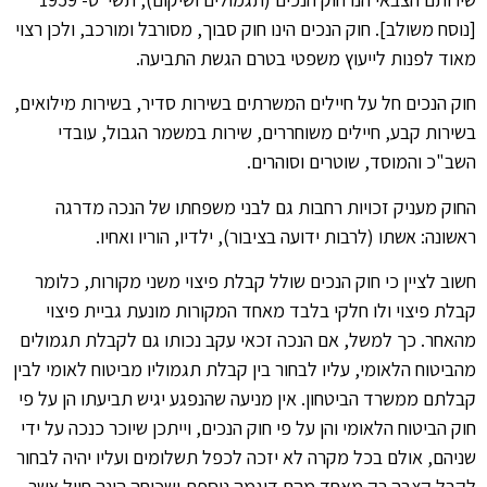
[נוסח משולב]. חוק הנכים הינו חוק סבוך, מסורבל ומורכב, ולכן רצוי
מאוד לפנות לייעוץ משפטי בטרם הגשת התביעה.
חוק הנכים חל על חיילים המשרתים בשירות סדיר, בשירות מילואים,
בשירות קבע, חיילים משוחררים, שירות במשמר הגבול, עובדי
השב"כ והמוסד, שוטרים וסוהרים.
החוק מעניק זכויות רחבות גם לבני משפחתו של הנכה מדרגה
ראשונה: אשתו (לרבות ידועה בציבור), ילדיו, הוריו ואחיו.
חשוב לציין כי חוק הנכים שולל קבלת פיצוי משני מקורות, כלומר
קבלת פיצוי ולו חלקי בלבד מאחד המקורות מונעת גביית פיצוי
מהאחר. כך למשל, אם הנכה זכאי עקב נכותו גם לקבלת תגמולים
מהביטוח הלאומי, עליו לבחור בין קבלת תגמוליו מביטוח לאומי לבין
קבלתם ממשרד הביטחון. אין מניעה שהנפגע יגיש תביעתו הן על פי
חוק הביטוח הלאומי והן על פי חוק הנכים, וייתכן שיוכר כנכה על ידי
שניהם, אולם בכל מקרה לא יזכה לכפל תשלומים ועליו יהיה לבחור
לקבל קצבה רק מאחד מהם.דוגמה נוספת ושכיחה הינה חייל אשר