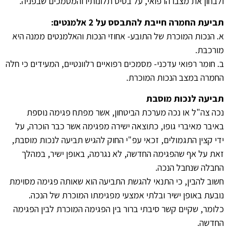
ולבחון את מצבו הרפואי, על בסיס תלונותיו והמסמכים שבפניה.
תביעת החמרה חייבת להתבסס על 2 אלמנטים:
א. הנכות המוכרת של התובע- אחוזי הנכות והאלמנטים ממנה היא
מורכבת.
ב. חומר רפואי עדכני- מסמכים רפואיים רלוונטיים, המעידים כי חלה
החמרה במצב הנכות המוכרת.
תביעה לנכות מוסבת
נכה צה"ל או נכה מערכת הביטחון, אשר מפתח פגימה נוספת
באיבר מאיברי גופו, כתוצאה ישירה מפגימה אשר כבר הוכרה, על
ידי קצין התגמולים, זכאי עפ"י החוק להגיש תביעה לנכות מוסבת,
זאת על אף שהפגימה החדשה, לא נגרמה, באופן ישיר, במהלך
החבלה שנחבל הנכה.
חשוב להבין, כי התנאי להגשת התביעה הוא שאותה פגימה מסוימת
נובעת באופן ישיר ובלתי אמצעי מפגימתו המוכרת של הנכה.
כלומר, שקיים קשר סיבתי ברור בין הפגימה המוכרת לבין הפגימה
החדשה.