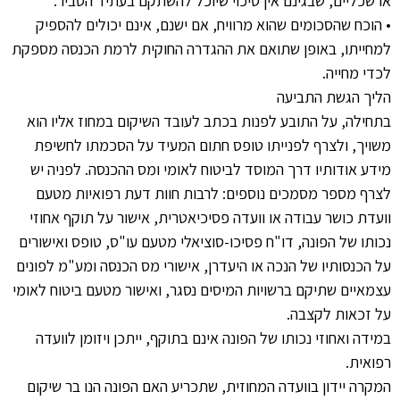
או שכליים, שבגינם אין סיכוי שיוכל להשתקם בעתיד הסביר.
• הוכח שהסכומים שהוא מרוויח, אם ישנם, אינם יכולים להספיק
למחייתו, באופן שתואם את ההגדרה החוקית לרמת הכנסה מספקת
לכדי מחייה.
הליך הגשת התביעה
בתחילה, על התובע לפנות בכתב לעובד השיקום במחוז אליו הוא
משויך, ולצרף לפנייתו טופס חתום המעיד על הסכמתו לחשיפת
מידע אודותיו דרך המוסד לביטוח לאומי ומס ההכנסה. לפניה יש
לצרף מספר מסמכים נוספים: לרבות חוות דעת רפואיות מטעם
וועדת כושר עבודה או וועדה פסיכיאטרית, אישור על תוקף אחוזי
נכותו של הפונה, דו"ח פסיכו-סוציאלי מטעם עו"ס, טופס ואישורים
על הכנסותיו של הנכה או היעדרן, אישורי מס הכנסה ומע"מ לפונים
עצמאיים שתיקם ברשויות המיסים נסגר, ואישור מטעם ביטוח לאומי
על זכאות לקצבה.
במידה ואחוזי נכותו של הפונה אינם בתוקף, ייתכן ויזומן לוועדה
רפואית.
המקרה יידון בוועדה המחוזית, שתכריע האם הפונה הנו בר שיקום